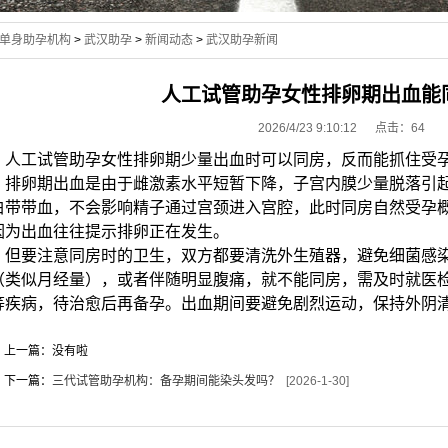
单身助孕机构
>
武汉助孕
>
新闻动态
>
武汉助孕新闻
人工试管助孕女性排卵期出血能
2026/4/23 9:10:12 点击：
64
人工试管助孕女性排卵期少量出血时可以同房，反而能抓住受
排卵期出血是由于雌激素水平短暂下降，子宫内膜少量脱落引起
白带带血，不会影响精子通过宫颈进入宫腔，此时同房自然受孕
因为出血往往提示排卵正在发生。
但要注意同房时的卫生，双方都要清洗外生殖器，避免细菌感染
（类似月经量），或者伴随明显腹痛，就不能同房，需及时就医
等疾病，待治愈后再备孕。出血期间要避免剧烈运动，保持外阴
上一篇：没有啦
下一篇：
三代试管助孕机构：备孕期间能染头发吗？
[2026-1-30]