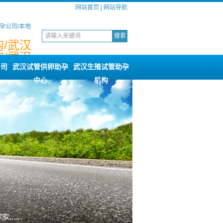
网站首页
|
网站导航
孕公司/本地
/武汉
/武汉
询
公司
武汉试管供卵助孕
武汉生殖试管助孕
中心
机构