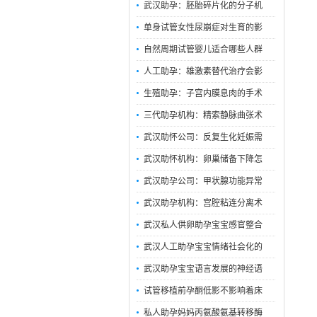
武汉助孕：胚胎碎片化的分子机
单身试管女性尿崩症对生育的影
自然周期试管婴儿适合哪些人群
人工助孕：雄激素替代治疗会影
生殖助孕：子宫内膜息肉的手术
三代助孕机构：精索静脉曲张术
武汉助怀公司：反复生化妊娠需
武汉助怀机构：卵巢储备下降怎
武汉助孕公司：甲状腺功能异常
武汉助孕机构：宫腔粘连分离术
武汉私人供卵助孕宝宝感官整合
武汉人工助孕宝宝情绪社会化的
武汉助孕宝宝语言发展的神经语
试管移植前孕酮低影不影响着床
私人助孕妈妈丙氨酸氨基转移酶