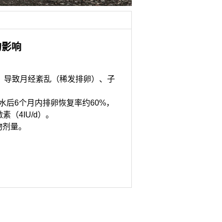
的影响
，导致月经紊乱（稀发排卵）、子
水后6个月内排卵恢复率约60%，
（4IU/d）。
物剂量。