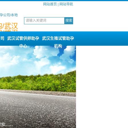
网站首页
|
网站导航
孕公司/本地
/武汉
/武汉
询
公司
武汉试管供卵助孕
武汉生殖试管助孕
中心
机构