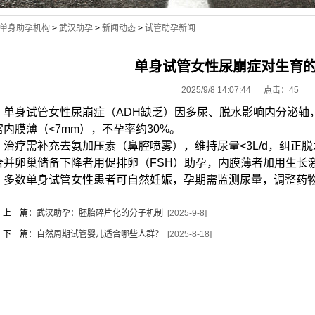
单身助孕机构
>
武汉助孕
>
新闻动态
>
试管助孕新闻
单身试管女性尿崩症对生育
2025/9/8 14:07:44 点击：
45
单身试管女性尿崩症（ADH缺乏）因多尿、脱水影响内分泌轴
宫内膜薄（<7mm），不孕率约30%。
治疗需补充去氨加压素（鼻腔喷雾），维持尿量<3L/d，纠正脱
合并卵巢储备下降者用促排卵（FSH）助孕，内膜薄者加用生长激素
多数单身试管女性患者可自然妊娠，孕期需监测尿量，调整药
上一篇：
武汉助孕：胚胎碎片化的分子机制
[2025-9-8]
下一篇：
自然周期试管婴儿适合哪些人群？
[2025-8-18]