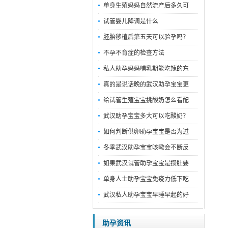
单身生殖妈妈自然流产后多久可
试管婴儿降调是什么
胚胎移植后第五天可以验孕吗？
不孕不育症的检查方法
私人助孕妈妈哺乳期能吃辣的东
真的是说话晚的武汉助孕宝宝更
给试管生殖宝宝挑酸奶怎么看配
武汉助孕宝宝多大可以吃酸奶？
如何判断供卵助孕宝宝是否为过
冬季武汉助孕宝宝咳嗽会不断反
如果武汉试管助孕宝宝是攒肚要
单身人士助孕宝宝免疫力低下吃
武汉私人助孕宝宝早睡早起的好
助孕资讯