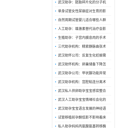
武汉助孕：胚胎碎片化的分子机
单身试管女性尿崩症对生育的影
自然周期试管婴儿适合哪些人群
人工助孕：雄激素替代治疗会影
生殖助孕：子宫内膜息肉的手术
三代助孕机构：精索静脉曲张术
武汉助怀公司：反复生化妊娠需
武汉助怀机构：卵巢储备下降怎
武汉助孕公司：甲状腺功能异常
武汉助孕机构：宫腔粘连分离术
武汉私人供卵助孕宝宝感官整合
武汉人工助孕宝宝情绪社会化的
武汉助孕宝宝语言发展的神经语
试管移植前孕酮低影不影响着床
私人助孕妈妈丙氨酸氨基转移酶