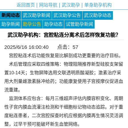
|
|
|
返回首页
网站导航
武汉助孕
单身助孕机构
新闻动态
武汉助孕新闻
武汉助孕公告
武汉助孕动态
助孕新闻
助孕公告
助孕动态
试管助孕新闻
武汉助孕机构：宫腔粘连分离术后怎样恢复功能？
2025/6/16 16:00:40 点击：
57
宫腔粘连术后功能恢复是比解剖成功更重要的治疗目标。
术后管理应采取四维策略：物理阻隔推荐新型硅胶支架留
置10-14天；生物屏障选用交联透明质酸凝胶；激素治疗采
用大剂量雌激素脉冲给药；功能康复使用子宫按摩仪促进血
流重建。
监测体系应包含：每月三维超声评估内膜容积变化、周期
性子宫内膜血流灌注检测和干细胞标记物动态追踪。对于重
度粘连患者，二次宫腔探查时机应根据内膜再生情况灵活调
整，过早干预可能破坏新生血管网络。