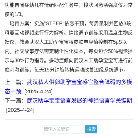
功能自闭症幼儿在情绪匹配任务中，梭状回激活强度仅为常
模的1/3。
培育方案：实施"STEEP"依恋干预，每周录制并回放3段
母婴互动视频进行行为解析。情绪调节训练采用温度生物反
馈仪，教会武汉人工助孕宝宝将皮肤电导值控制在5μS以
内。社交故事疗法需定制个性化脚本，每页包含50%视觉提
示与30%行为指导。多动症倾向武汉人工助孕宝宝可进行前
庭刺激训练，每天15分钟旋转椅运动改善边缘系统调节。
上一篇：
武汉私人供卵助孕宝宝感官整合障碍的多模
态干预
[2025-4-24]
下一篇：
武汉助孕宝宝语言发展的神经语言学关键期
[2025-4-24]