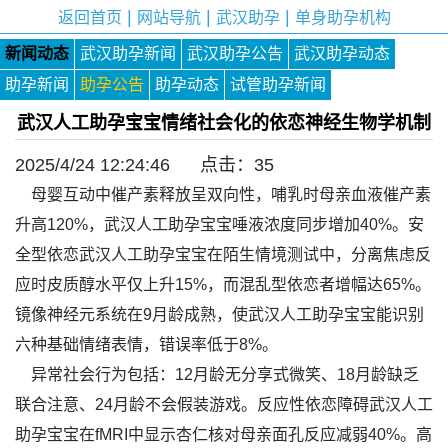
|
|
|
返回首页
网站导航
武汉助孕
单身助孕机构
新闻动态
武汉助孕新闻
武汉助孕公告
武汉助孕动态
助孕新闻
助孕公告
助孕动态
试管助孕新闻
武汉人工助孕宝宝情绪社会化的依恋神经生物学机制
2025/4/24 12:24:46 点击：
35
母婴互动中催产素释放呈双向性，哺乳时母亲血液催产素
升高120%，武汉人工助孕宝宝唾液浓度同步增加40%。安
全型依恋武汉人工助孕宝宝在陌生情境测试中，分离焦虑反
应时皮质醇水平仅上升15%，而混乱型依恋者增幅达65%。
镜像神经元系统在9月龄成熟，使武汉人工助孕宝宝能识别
六种基础情绪表情，错误率低于8%。
异常社会行为包括：12月龄无分享式微笑、18月龄缺乏
联合注意、24月龄不会假装游戏。反应性依恋障碍武汉人工
助孕宝宝在fMRI中显示杏仁核对母亲面孔反应减弱40%。高